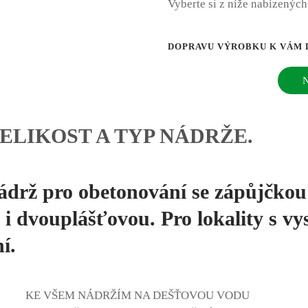
Vyberte si z níže nabízených 
DOPRAVU VÝROBKU K VÁM 
ELIKOST A TYP NÁDRŽE.
 nádrž pro obetonování se zápůjčk
i dvouplášťovou. Pro lokality s v
í.
KE VŠEM NÁDRŽÍM NA DEŠŤOVOU VODU