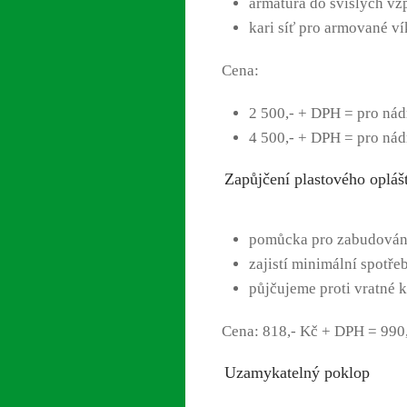
armatura do svislých vz
kari síť pro armované v
Cena:
2 500,- + DPH = pro nád
4 500,- + DPH = pro nád
Zapůjčení plastového opláš
pomůcka pro zabudován
zajistí minimální spotř
půjčujeme proti vratné k
Cena: 818,- Kč + DPH = 990
Uzamykatelný poklop