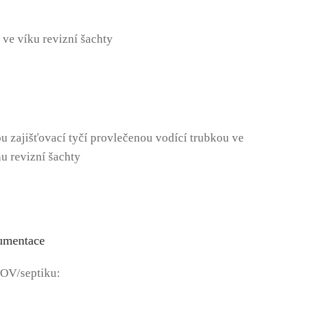
ve víku revizní šachty
 zajišťovací tyčí provlečenou vodící trubkou ve
nu revizní šachty
umentace
OV/septiku: