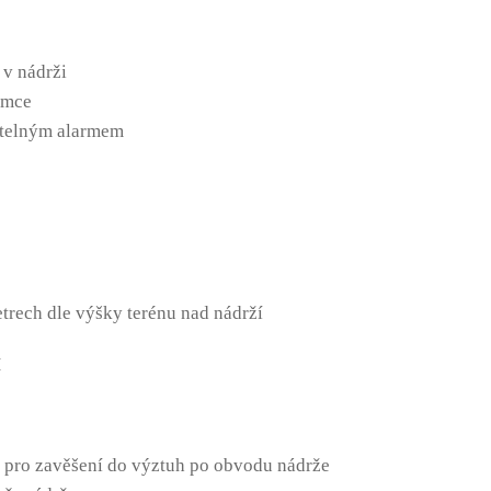
 v nádrži
ímce
větelným alarmem
etrech dle výšky terénu nad nádrží
H
 pro zavěšení do výztuh po obvodu nádrže