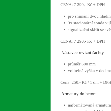
CENA: 7 290,- Kč + DPH
pro snímání dvou hladin
3x stacionární sonda v j
signalizační skříň se s
CENA: 7 290,- Kč + DPH
Nástavec revizní šachty
průměr 600 mm
volitelná výška v decim
Cena: 250,- Kč / 1 dm + DP
Armatury do betonu
naformátovaná armatura