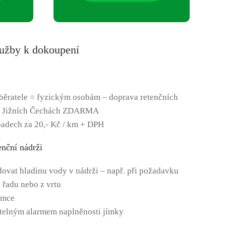
služby k dokoupení
běratele = fyzickým osobám – doprava retenčních
 Jižních Čechách ZDARMA
padech za 20,- Kč / km + DPH
enční nádrži
dovat hladinu vody v nádrži – např. při požadavku
 řadu nebo z vrtu
ímce
větelným alarmem naplněnosti jímky