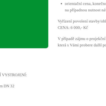
orientační cena, konečno
na případnou nutnost náv
Vyřízení povolení stavby/oh
CENA:
6 000,- Kč
V případě zájmu o projekční
která s Vámi probere další p
NÍ VYSTROJENÍ:
kem DN 32