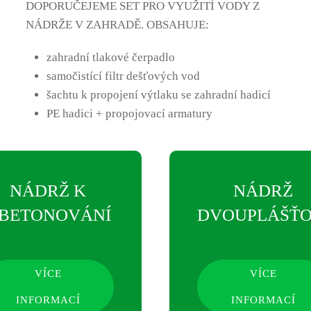
DOPORUČEJEME SET PRO VYUŽITÍ VODY Z
NÁDRŽE V ZAHRADĚ. OBSAHUJE:
zahradní tlakové čerpadlo
samočistící filtr dešťových vod
šachtu k propojení výtlaku se zahradní hadicí
PE hadici + propojovací armatury
NÁDRŽ K
NÁDRŽ
BETONOVÁNÍ
DVOUPLÁŠŤ
VÍCE
VÍCE
INFORMACÍ
INFORMACÍ