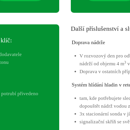
Další příslušenství a 
klíč:
Doprava nádrže
 dodavatele
V rozvozový den pro od
tonu
3
nádrží od objemu 4 m
v
Doprava v ostatních pří
Systém hlídání hladin v ret
i potrubí přivedeno
tam, kde potřebujete sle
dopouštět nádrž vodou z
3x stacionární sonda v j
signalizační skříň se s