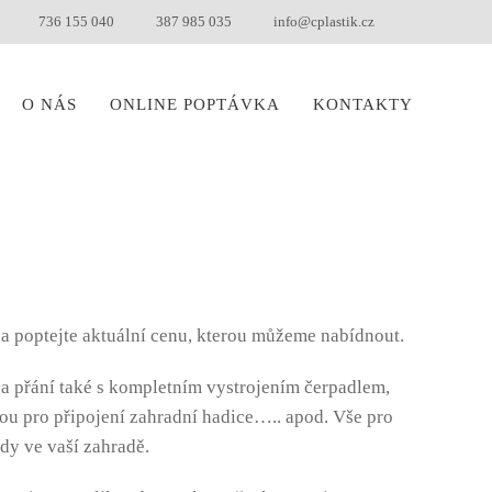
736 155 040
387 985 035
info@cplastik.cz
O NÁS
ONLINE POPTÁVKA
KONTAKTY
 a poptejte aktuální cenu, kterou můžeme nabídnout.
 přání také s kompletním vystrojením čerpadlem,
tou pro připojení zahradní hadice….. apod. Vše pro
dy ve vaší zahradě.