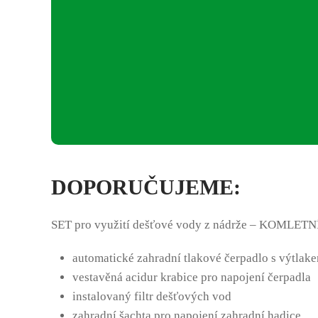
DOPORUČUJEME:
SET pro využití dešťové vody z nádrže – KOMLET
automatické zahradní tlakové čerpadlo s výtla
vestavěná acidur krabice pro napojení čerpadla
instalovaný filtr dešťových vod
zahradní šachta pro napojení zahradní hadice