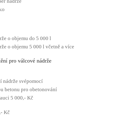
pěr nádrže
íko
rže o objemu do 5 000 l
rže o objemu 5 000 l včetně a více
tění pro válcové nádrže
í nádrže svépomocí
ebu betonu pro obetonování
auci 5 000,- Kč
,- Kč