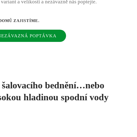
variant a velikostí a nezávazně nás poptejte.
DOMŮ ZAJISTÍME.
NEZÁVAZNÁ POPTÁVKA
ou šalovacího bednění…nebo
ysokou hladinou spodní vody