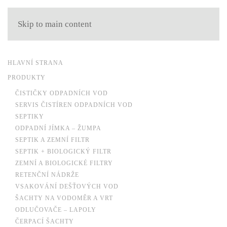
Skip to main content
HLAVNÍ STRANA
PRODUKTY
ČISTIČKY ODPADNÍCH VOD
SERVIS ČISTÍREN ODPADNÍCH VOD
SEPTIKY
ODPADNÍ JÍMKA – ŽUMPA
SEPTIK A ZEMNÍ FILTR
SEPTIK + BIOLOGICKÝ FILTR
ZEMNÍ A BIOLOGICKÉ FILTRY
RETENČNÍ NÁDRŽE
VSAKOVÁNÍ DEŠŤOVÝCH VOD
ŠACHTY NA VODOMĚR A VRT
ODLUČOVAČE – LAPOLY
ČERPACÍ ŠACHTY